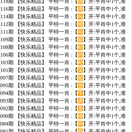
118期 【快乐精品】 平特一肖 :【
虎
】开:平肖中1个,准
116期 【快乐精品】 平特一肖 :【
虎
】开:平肖中1个,准
114期 【快乐精品】 平特一肖 :【
马
】开:平肖中1个,准
112期 【快乐精品】 平特一肖 :【
猪
】开:平肖中1个,准
111期 【快乐精品】 平特一肖 :【
马
】开:平肖中1个,准
109期 【快乐精品】 平特一肖 :【
鼠
】开:平肖中1个,准
108期 【快乐精品】 平特一肖 :【
蛇
】开:平肖中1个,准
106期 【快乐精品】 平特一肖 :【
鸡
】开:平肖中1个,准
103期 【快乐精品】 平特一肖 :【
蛇
】开:平肖中1个,准
101期 【快乐精品】 平特一肖 :【
龙
】开:平肖中1个,准
097期 【快乐精品】 平特一肖 :【
鼠
】开:平肖中1个,准
095期 【快乐精品】 平特一肖 :【
龙
】开:平肖中1个,准
094期 【快乐精品】 平特一肖 :【
牛
】开:平肖中1个,准
093期 【快乐精品】 平特一肖 :【
虎
】开:平肖中1个,准
092期 【快乐精品】 平特一肖 :【
龙
】开:平肖中1个,准
090期 【快乐精品】 平特一肖 :【
猪
】开:平肖中1个,准
084期 【快乐精品】 平特一肖 :【
狗
】开:平肖中1个,准
081期 【快乐精品】 平特一肖 :【
狗
】开:平肖中1个,准