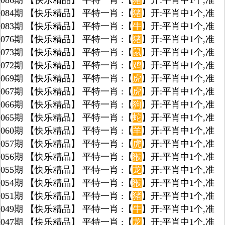
086期 【快乐精品】 平特一肖 :【
猪
】开:平肖中1个,准
084期 【快乐精品】 平特一肖 :【
猪
】开:平肖中1个,准
083期 【快乐精品】 平特一肖 :【
牛
】开:平肖中1个,准
076期 【快乐精品】 平特一肖 :【
猪
】开:平肖中1个,准
073期 【快乐精品】 平特一肖 :【
鼠
】开:平肖中1个,准
072期 【快乐精品】 平特一肖 :【
鸡
】开:平肖中1个,准
069期 【快乐精品】 平特一肖 :【
虎
】开:平肖中1个,准
067期 【快乐精品】 平特一肖 :【
虎
】开:平肖中1个,准
066期 【快乐精品】 平特一肖 :【
狗
】开:平肖中1个,准
065期 【快乐精品】 平特一肖 :【
蛇
】开:平肖中1个,准
060期 【快乐精品】 平特一肖 :【
羊
】开:平肖中1个,准
057期 【快乐精品】 平特一肖 :【
虎
】开:平肖中1个,准
056期 【快乐精品】 平特一肖 :【
猴
】开:平肖中1个,准
055期 【快乐精品】 平特一肖 :【
龙
】开:平肖中1个,准
054期 【快乐精品】 平特一肖 :【
猴
】开:平肖中1个,准
051期 【快乐精品】 平特一肖 :【
猪
】开:平肖中1个,准
049期 【快乐精品】 平特一肖 :【
牛
】开:平肖中1个,准
047期 【快乐精品】 平特一肖 :【
龙
】开:平肖中1个,准