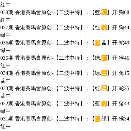
红中
038期 香港賽馬會原创-【二波中特】 : 【蓝.
红
】开:狗08
红中
037期 香港賽馬會原创-【二波中特】 : 【红.
绿
】开:狗44
绿中
036期 香港賽馬會原创-【二波中特】 : 【
绿
.蓝】开:蛇49
绿中
035期 香港賽馬會原创-【二波中特】 : 【绿.
红
】开:猴46
红中
034期 香港賽馬會原创-【二波中特】 : 【绿.
蓝
】开:兔15
蓝中
033期 香港賽馬會原创-【二波中特】 : 【红.
蓝
】开:蛇25
蓝中
032期 香港賽馬會原创-【二波中特】 : 【蓝.
绿
】开:猪43
绿中
031期 香港賽馬會原创-【二波中特】 : 【
红
.绿】开:猴34
红中