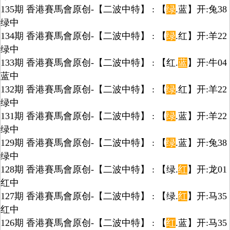
135期 香港賽馬會原创-【二波中特】 : 【
绿
.蓝】开:兔38
绿中
134期 香港賽馬會原创-【二波中特】 : 【
绿
.红】开:羊22
绿中
133期 香港賽馬會原创-【二波中特】 : 【红.
蓝
】开:牛04
蓝中
132期 香港賽馬會原创-【二波中特】 : 【
绿
.红】开:羊22
绿中
131期 香港賽馬會原创-【二波中特】 : 【
绿
.蓝】开:羊22
绿中
129期 香港賽馬會原创-【二波中特】 : 【
绿
.蓝】开:兔38
绿中
128期 香港賽馬會原创-【二波中特】 : 【绿.
红
】开:龙01
红中
127期 香港賽馬會原创-【二波中特】 : 【绿.
红
】开:马35
红中
126期 香港賽馬會原创-【二波中特】 : 【
红
.蓝】开:马35