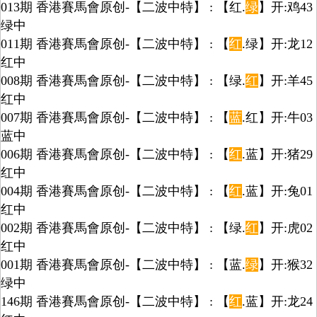
013期 香港賽馬會原创-【二波中特】 : 【红.
绿
】开:鸡43
绿中
011期 香港賽馬會原创-【二波中特】 : 【
红
.绿】开:龙12
红中
008期 香港賽馬會原创-【二波中特】 : 【绿.
红
】开:羊45
红中
007期 香港賽馬會原创-【二波中特】 : 【
蓝
.红】开:牛03
蓝中
006期 香港賽馬會原创-【二波中特】 : 【
红
.蓝】开:猪29
红中
004期 香港賽馬會原创-【二波中特】 : 【
红
.蓝】开:兔01
红中
002期 香港賽馬會原创-【二波中特】 : 【绿.
红
】开:虎02
红中
001期 香港賽馬會原创-【二波中特】 : 【蓝.
绿
】开:猴32
绿中
146期 香港賽馬會原创-【二波中特】 : 【
红
.蓝】开:龙24