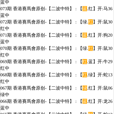
蓝中
073期 香港賽馬會原创-【二波中特】 : 【
蓝
.红】开:马36
蓝中
072期 香港賽馬會原创-【二波中特】 : 【绿.
红
】开:鼠30
红中
071期 香港賽馬會原创-【二波中特】 : 【
蓝
.红】开:狗20
蓝中
070期 香港賽馬會原创-【二波中特】 : 【绿.
红
】开:鼠30
红中
069期 香港賽馬會原创-【二波中特】 : 【
红
.蓝】开:牛29
红中
068期 香港賽馬會原创-【二波中特】 : 【
红
.绿】开:蛇13
红中
067期 香港賽馬會原创-【二波中特】 : 【
绿
.红】开:鼠06
绿中
066期 香港賽馬會原创-【二波中特】 : 【
蓝
.红】开:龙26
蓝中