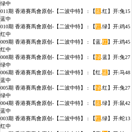
绿中
011期 香港賽馬會原创-【二波中特】 : 【
蓝
.红】开:兔15
蓝中
010期 香港賽馬會原创-【二波中特】 : 【
红
.绿】开:鸡45
红中
009期 香港賽馬會原创-【二波中特】 : 【蓝.
红
】开:鸡45
红中
008期 香港賽馬會原创-【二波中特】 : 【
绿
.蓝】开:兔27
绿中
006期 香港賽馬會原创-【二波中特】 : 【红.
蓝
】开:马48
蓝中
005期 香港賽馬會原创-【二波中特】 : 【
绿
.红】开:兔27
绿中
004期 香港賽馬會原创-【二波中特】 : 【
蓝
.绿】开:鼠42
蓝中
003期 香港賽馬會原创-【二波中特】 : 【
红
.绿】开:蛇13
红中