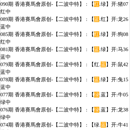
090期 香港賽馬會原创-【二波中特】 : 【
红
.绿】开:猪07
红中
089期 香港賽馬會原创-【二波中特】 : 【
蓝
.红】开:龙26
蓝中
085期 香港賽馬會原创-【二波中特】 : 【
红
.绿】开:狗08
红中
081期 香港賽馬會原创-【二波中特】 : 【
蓝
.绿】开:马36
蓝中
079期 香港賽馬會原创-【二波中特】 : 【红.
蓝
】开:鼠42
蓝中
078期 香港賽馬會原创-【二波中特】 : 【
蓝
.绿】开:兔15
蓝中
077期 香港賽馬會原创-【二波中特】 : 【
绿
.蓝】开:牛05
绿中
076期 香港賽馬會原创-【二波中特】 : 【
绿
.蓝】开:龙38
绿中
074期 香港賽馬會原创-【二波中特】 : 【绿.
蓝
】开:牛41