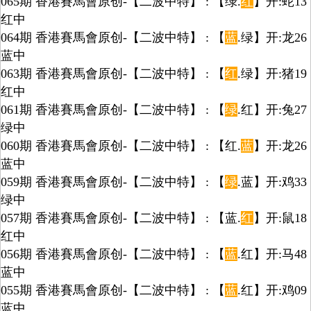
065期 香港賽馬會原创-【二波中特】 : 【绿.
红
】开:蛇13
红中
064期 香港賽馬會原创-【二波中特】 : 【
蓝
.绿】开:龙26
蓝中
063期 香港賽馬會原创-【二波中特】 : 【
红
.绿】开:猪19
红中
061期 香港賽馬會原创-【二波中特】 : 【
绿
.红】开:兔27
绿中
060期 香港賽馬會原创-【二波中特】 : 【红.
蓝
】开:龙26
蓝中
059期 香港賽馬會原创-【二波中特】 : 【
绿
.蓝】开:鸡33
绿中
057期 香港賽馬會原创-【二波中特】 : 【蓝.
红
】开:鼠18
红中
056期 香港賽馬會原创-【二波中特】 : 【
蓝
.红】开:马48
蓝中
055期 香港賽馬會原创-【二波中特】 : 【
蓝
.红】开:鸡09
蓝中