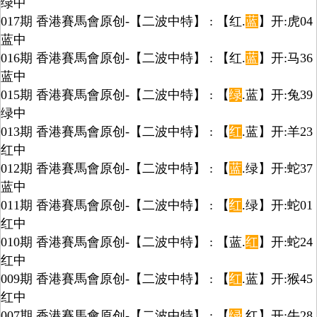
绿中
017期 香港賽馬會原创-【二波中特】 : 【红.
蓝
】开:虎04
蓝中
016期 香港賽馬會原创-【二波中特】 : 【红.
蓝
】开:马36
蓝中
015期 香港賽馬會原创-【二波中特】 : 【
绿
.蓝】开:兔39
绿中
013期 香港賽馬會原创-【二波中特】 : 【
红
.蓝】开:羊23
红中
012期 香港賽馬會原创-【二波中特】 : 【
蓝
.绿】开:蛇37
蓝中
011期 香港賽馬會原创-【二波中特】 : 【
红
.绿】开:蛇01
红中
010期 香港賽馬會原创-【二波中特】 : 【蓝.
红
】开:蛇24
红中
009期 香港賽馬會原创-【二波中特】 : 【
红
.蓝】开:猴45
红中
007期 香港賽馬會原创-【二波中特】 : 【
绿
.红】开:牛28