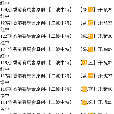
红中
124期 香港賽馬會原创-【二波中特】 : 【绿.
红
】开:鼠29
红中
123期 香港賽馬會原创-【二波中特】 : 【蓝.
红
】开:马23
红中
122期 香港賽馬會原创-【二波中特】 : 【绿.
红
】开:猪30
红中
121期 香港賽馬會原创-【二波中特】 : 【绿.
红
】开:狗07
红中
119期 香港賽馬會原创-【二波中特】 : 【
红
.蓝】开:兔02
红中
117期 香港賽馬會原创-【二波中特】 : 【蓝.
绿
】开:虎27
绿中
116期 香港賽馬會原创-【二波中特】 : 【
绿
.蓝】开:猪06
绿中
114期 香港賽馬會原创-【二波中特】 : 【
蓝
.绿】开:虎03
蓝中