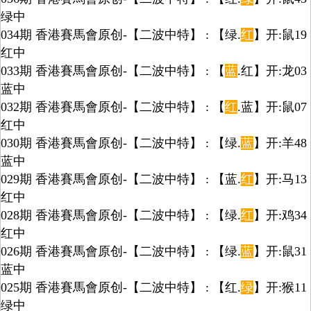
绿中
034期 香港賽馬會原创-【二波中特】 : 【绿.
红
】开:鼠19
红中
033期 香港賽馬會原创-【二波中特】 : 【
蓝
.红】开:龙03
蓝中
032期 香港賽馬會原创-【二波中特】 : 【
红
.蓝】开:鼠07
红中
030期 香港賽馬會原创-【二波中特】 : 【绿.
蓝
】开:羊48
蓝中
029期 香港賽馬會原创-【二波中特】 : 【蓝.
红
】开:马13
红中
028期 香港賽馬會原创-【二波中特】 : 【绿.
红
】开:鸡34
红中
026期 香港賽馬會原创-【二波中特】 : 【绿.
蓝
】开:鼠31
蓝中
025期 香港賽馬會原创-【二波中特】 : 【红.
绿
】开:猴11
绿中