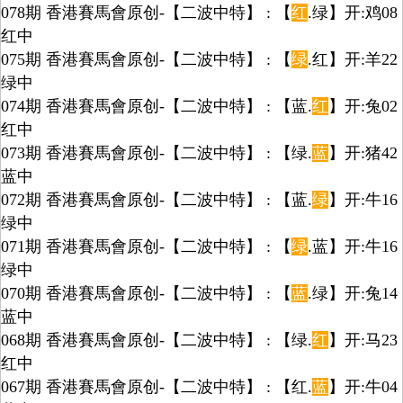
078期 香港賽馬會原创-【二波中特】 : 【
红
.绿】开:鸡08
红中
075期 香港賽馬會原创-【二波中特】 : 【
绿
.红】开:羊22
绿中
074期 香港賽馬會原创-【二波中特】 : 【蓝.
红
】开:兔02
红中
073期 香港賽馬會原创-【二波中特】 : 【绿.
蓝
】开:猪42
蓝中
072期 香港賽馬會原创-【二波中特】 : 【蓝.
绿
】开:牛16
绿中
071期 香港賽馬會原创-【二波中特】 : 【
绿
.蓝】开:牛16
绿中
070期 香港賽馬會原创-【二波中特】 : 【
蓝
.绿】开:兔14
蓝中
068期 香港賽馬會原创-【二波中特】 : 【绿.
红
】开:马23
红中
067期 香港賽馬會原创-【二波中特】 : 【红.
蓝
】开:牛04