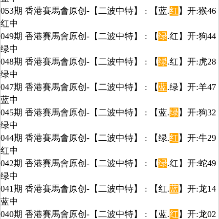
053期 香港賽馬會原创-【二波中特】 : 【蓝.
红
】开:猴46
红中
049期 香港賽馬會原创-【二波中特】 : 【
绿
.红】开:狗44
绿中
048期 香港賽馬會原创-【二波中特】 : 【
绿
.红】开:虎28
绿中
047期 香港賽馬會原创-【二波中特】 : 【
蓝
.绿】开:羊47
蓝中
045期 香港賽馬會原创-【二波中特】 : 【蓝.
绿
】开:狗32
绿中
044期 香港賽馬會原创-【二波中特】 : 【绿.
红
】开:牛29
红中
042期 香港賽馬會原创-【二波中特】 : 【
绿
.红】开:蛇49
绿中
041期 香港賽馬會原创-【二波中特】 : 【红.
蓝
】开:龙14
蓝中
040期 香港賽馬會原创-【二波中特】 : 【蓝.
红
】开:龙02