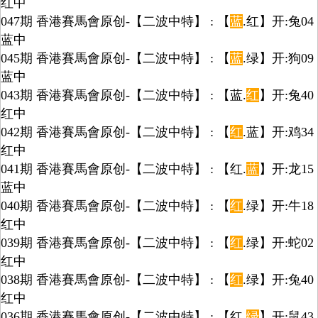
红中
047期 香港賽馬會原创-【二波中特】 : 【
蓝
.红】开:兔04
蓝中
045期 香港賽馬會原创-【二波中特】 : 【
蓝
.绿】开:狗09
蓝中
043期 香港賽馬會原创-【二波中特】 : 【蓝.
红
】开:兔40
红中
042期 香港賽馬會原创-【二波中特】 : 【
红
.蓝】开:鸡34
红中
041期 香港賽馬會原创-【二波中特】 : 【红.
蓝
】开:龙15
蓝中
040期 香港賽馬會原创-【二波中特】 : 【
红
.绿】开:牛18
红中
039期 香港賽馬會原创-【二波中特】 : 【
红
.绿】开:蛇02
红中
038期 香港賽馬會原创-【二波中特】 : 【
红
.绿】开:兔40
红中
036期 香港賽馬會原创-【二波中特】 : 【红.
绿
】开:鼠43