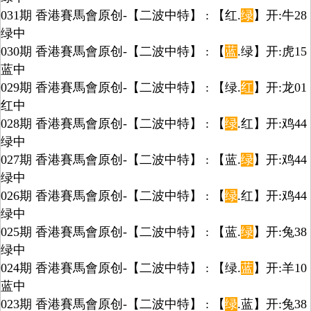
031期 香港賽馬會原创-【二波中特】 : 【红.
绿
】开:牛28
绿中
030期 香港賽馬會原创-【二波中特】 : 【
蓝
.绿】开:虎15
蓝中
029期 香港賽馬會原创-【二波中特】 : 【绿.
红
】开:龙01
红中
028期 香港賽馬會原创-【二波中特】 : 【
绿
.红】开:鸡44
绿中
027期 香港賽馬會原创-【二波中特】 : 【蓝.
绿
】开:鸡44
绿中
026期 香港賽馬會原创-【二波中特】 : 【
绿
.红】开:鸡44
绿中
025期 香港賽馬會原创-【二波中特】 : 【蓝.
绿
】开:兔38
绿中
024期 香港賽馬會原创-【二波中特】 : 【绿.
蓝
】开:羊10
蓝中
023期 香港賽馬會原创-【二波中特】 : 【
绿
.蓝】开:兔38