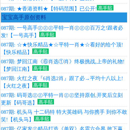
087期: ★香港资料★【特码范围】已公开!
宝宝高手原创资料
087期: 一号高手㊣㊣㊣平特一肖㊣㊣㊣百万之!跟者必
发!【一号高手】
087期: ☆★快乐精品★☆平特一肖★☆看好的给个顶!
【快乐精品】
087期: 梦回江南《⑥肖选①肖》终极挑战,上帝的礼物!
【梦回江南】
087期: 火红之夜『6肖选2肖』跟了必→平均十八以上!
【火红之夜】
087期: 码哥选㊣㊣平特一肖㊣㊣坚持原创,开奖后立刻
更新【码哥选】
087期: 机头马 十二码特 特大英雄码 与你携手 到你不敢
笑!【机头马】
087期: 亿家发㊣精品打造《单双》名震六合界,敢下赢