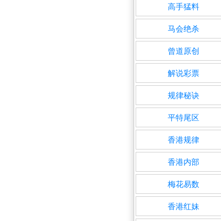
高手猛料
马会绝杀
曾道原创
解说彩票
规律秘诀
平特尾区
香港规律
香港内部
梅花易数
香港红妹