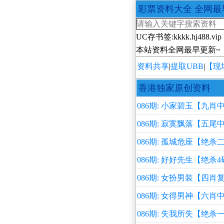
彩票资料大全 全网最
UC存书签:kkkk.hj488.vip
本站资料全网最早更新~
资料共享
|
提取UBB
|
【现
香港独家原创资料
086期: 小家碧玉【九
086期: 寂寞飘落【五
086期: 孤城危座【绝
086期: 好好先生【绝杀
086期: 女扮男装【四
086期: 女得男神【六
086期: 失我所失【绝