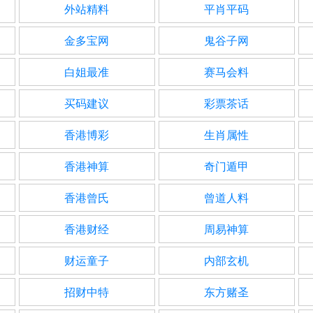
外站精料
平肖平码
金多宝网
鬼谷子网
白姐最准
赛马会料
买码建议
彩票茶话
香港博彩
生肖属性
香港神算
奇门遁甲
香港曾氏
曾道人料
香港财经
周易神算
财运童子
内部玄机
招财中特
东方赌圣