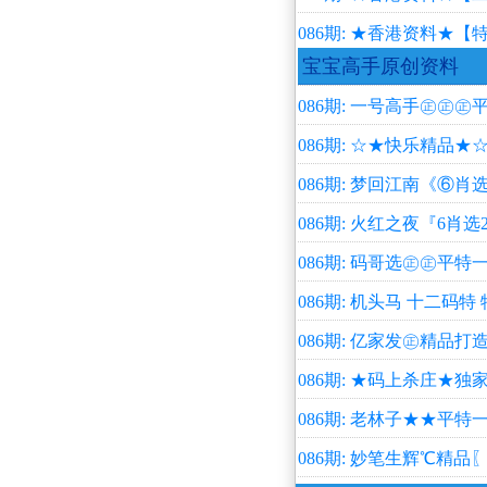
086期: ★香港资料★【
宝宝高手原创资料
086期: 一号高手㊣㊣
086期: ☆★快乐精品
086期: 梦回江南《⑥
086期: 火红之夜『6
086期: 码哥选㊣㊣平
086期: 机头马 十二码
086期: 亿家发㊣精品
086期: ★码上杀庄★
086期: 老林子★★平
086期: 妙笔生辉℃精