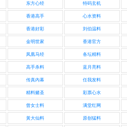
东方心经
特码玄机
香港高手
心水资料
香港好彩
刘伯温料
金明世家
香港官方
凤凰马经
各坛精料
高手杀料
蓝月亮料
传真內幕
任我发料
精料赌圣
彩票心水
曾女士料
满堂红网
黃大仙料
原创猛料