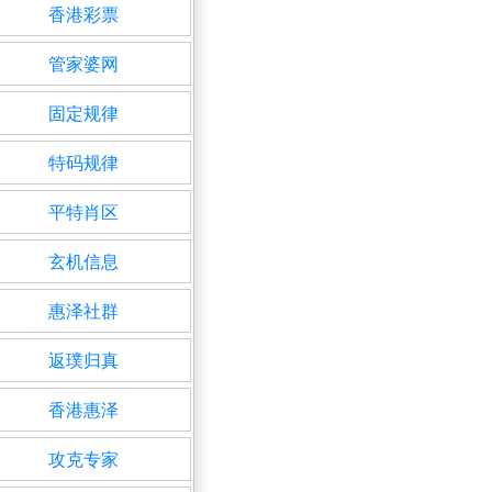
香港彩票
管家婆网
固定规律
特码规律
平特肖区
玄机信息
惠泽社群
返璞归真
香港惠泽
攻克专家