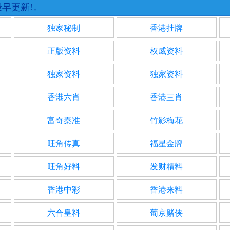
早更新!↓
独家秘制
香港挂牌
正版资料
权威资料
独家资料
独家资料
香港六肖
香港三肖
富奇秦准
竹影梅花
旺角传真
福星金牌
旺角好料
发财精料
香港中彩
香港来料
六合皇料
葡京赌侠