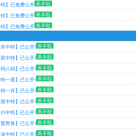
尾中特】已免费公开
双中特】已免费公开
野中特】已免费公开
六肖中特】已公开!
单双中特】已公开!
平码八码】已公开!
平特一尾】已公开!
平特一肖】已公开!
六尾中特】已公开!
三行中特】已公开!
家畜野兽】已公开!
二波中特】已公开!