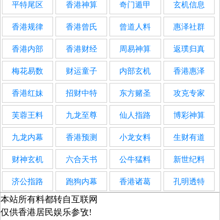
平特尾区
香港神算
奇门遁甲
玄机信息
香港规律
香港曾氏
曾道人料
惠泽社群
香港内部
香港财经
周易神算
返璞归真
梅花易数
财运童子
内部玄机
香港惠泽
香港红妹
招财中特
东方赌圣
攻克专家
芙蓉王料
九龙至尊
仙人指路
博彩神算
九龙内幕
香港预测
小龙女料
生财有道
财神玄机
六合天书
公牛猛料
新世纪料
济公指路
跑狗内幕
香港诸葛
孔明透特
本站所有料都转自互联网
仅供香港居民娱乐参攷!