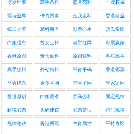
博发世家
高手杀料
蓝月亮料
十虎权威
彩坛至尊
传真內幕
任我发料
香港赌圣
镇坛之宝
精料赌圣
彩票心水
曾氏集团
白姐信息
曾女士料
满堂红网
彩票赢家
香港原创
黃大仙料
原创猛料
各坛高手
高手猛料
外站精料
平肖平码
香港彩票
马会绝杀
金多宝网
鬼谷子网
管家婆网
曾道原创
白姐最准
赛马会料
固定规律
解说彩票
买码建议
彩票茶话
特码规律
规律秘诀
香港博彩
生肖属性
平特肖区