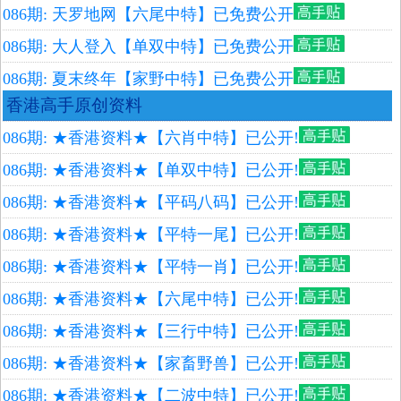
086期: 天罗地网【六尾中特】已免费公开
086期: 大人登入【单双中特】已免费公开
086期: 夏末终年【家野中特】已免费公开
香港高手原创资料
086期: ★香港资料★【六肖中特】已公开!
086期: ★香港资料★【单双中特】已公开!
086期: ★香港资料★【平码八码】已公开!
086期: ★香港资料★【平特一尾】已公开!
086期: ★香港资料★【平特一肖】已公开!
086期: ★香港资料★【六尾中特】已公开!
086期: ★香港资料★【三行中特】已公开!
086期: ★香港资料★【家畜野兽】已公开!
086期: ★香港资料★【二波中特】已公开!