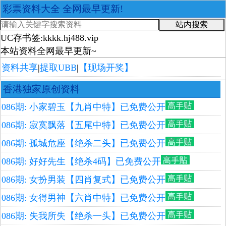
彩票资料大全 全网最早更新!
站内搜索
UC存书签:kkkk.hj488.vip
本站资料全网最早更新~
资料共享
|
提取UBB
|
【现场开奖】
香港独家原创资料
086期: 小家碧玉【九肖中特】已免费公开
086期: 寂寞飘落【五尾中特】已免费公开
086期: 孤城危座【绝杀二头】已免费公开
086期: 好好先生【绝杀4码】已免费公开
086期: 女扮男装【四肖复式】已免费公开
086期: 女得男神【六肖中特】已免费公开
086期: 失我所失【绝杀一头】已免费公开