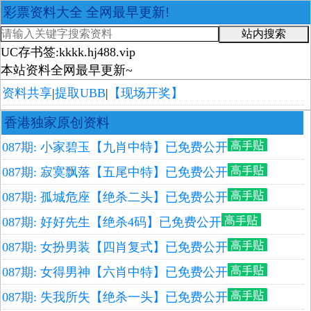
彩票资料大全 全网最早更新!
站内搜索
UC存书签:kkkk.hj488.vip
本站资料全网最早更新~
资料共享
|
提取UBB
|
【现场开奖】
香港独家原创资料
087期: 小家碧玉【九肖中特】已免费公开
087期: 寂寞飘落【五尾中特】已免费公开
087期: 孤城危座【绝杀二头】已免费公开
087期: 好好先生【绝杀4码】已免费公开
087期: 女扮男装【四肖复式】已免费公开
087期: 女得男神【六肖中特】已免费公开
087期: 失我所失【绝杀一头】已免费公开