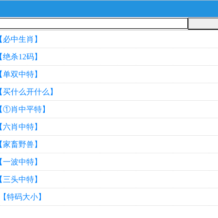
【必中生肖】
【绝杀12码】
【单双中特】
料【买什么开什么】
【①肖中平特】
【六肖中特】
【家畜野兽】
【一波中特】
【三头中特】
料【特码大小】