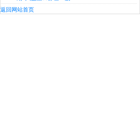
返回网站首页