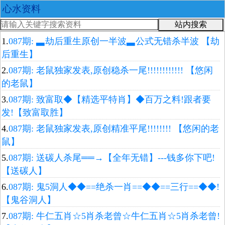
心水资料
站内搜索
1.
087期: ▃劫后重生原创一半波▃公式无错杀半波 【劫
后重生】
2.
087期: 老鼠独家发表,原创稳杀一尾!!!!!!!!!!!! 【悠闲
的老鼠】
3.
087期: 致富取◆【精选平特肖】◆百万之料!跟者要
发!【致富取胜】
4.
087期: 老鼠独家发表,原创精准平尾!!!!!!!! 【悠闲的老
鼠】
5.
087期: 送碳人杀尾══→【全年无错】---钱多你下吧!
【送碳人】
6.
087期: 鬼5洞人◆◆==绝杀一肖==◆◆==三行==◆◆!
【鬼谷洞人】
7.
087期: 牛仁五肖☆5肖杀老曾☆牛仁五肖☆5肖杀老曾!