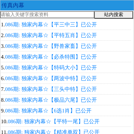
传真內幕
站内搜索
1.
086期: 独家内幕☆【平三中三】已公开
2.
086期: 独家内幕☆【平特五肖】已公开
3.
086期: 独家内幕☆【野兽家畜】已公开
4.
086期: 独家内幕☆【必杀特围】已公开
5.
086期: 独家内幕☆【特码大小】已公开
6.
086期: 独家内幕☆【两波中特】已公开
7.
086期: 独家内幕☆【三头中特】已公开
8.
086期: 独家内幕☆【极品六尾】已公开
9.
086期: 独家内幕☆【6选1肖】已公开
10.
086期: 独家内幕☆【平特一尾】已公开
11.
086期: 独家内幕☆【精准单双】已公开