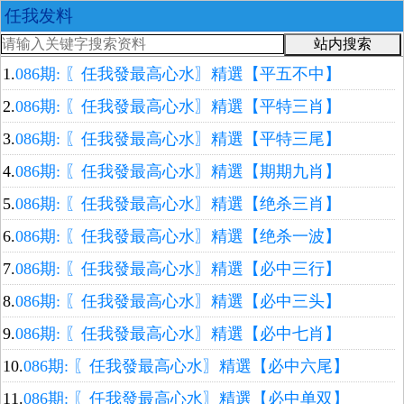
任我发料
站内搜索
1.
086期: 〖任我發最高心水〗精選【平五不中】
2.
086期: 〖任我發最高心水〗精選【平特三肖】
3.
086期: 〖任我發最高心水〗精選【平特三尾】
4.
086期: 〖任我發最高心水〗精選【期期九肖】
5.
086期: 〖任我發最高心水〗精選【绝杀三肖】
6.
086期: 〖任我發最高心水〗精選【绝杀一波】
7.
086期: 〖任我發最高心水〗精選【必中三行】
8.
086期: 〖任我發最高心水〗精選【必中三头】
9.
086期: 〖任我發最高心水〗精選【必中七肖】
10.
086期: 〖任我發最高心水〗精選【必中六尾】
11.
086期: 〖任我發最高心水〗精選【必中单双】