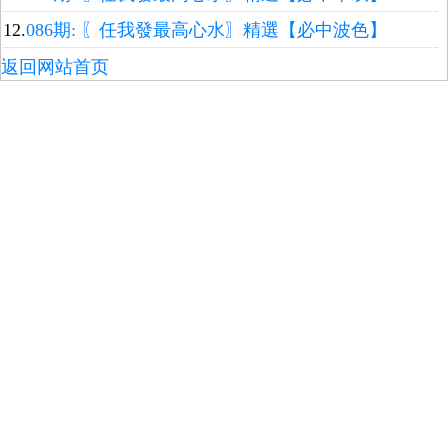
12.
086期: 〖任我發最高心水〗精選【必中波色】
返回网站首页