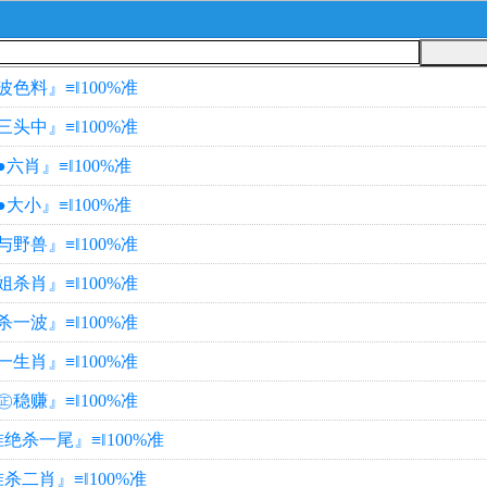
波色料』≡‖100%准
三头中』≡‖100%准
●六肖』≡‖100%准
●大小』≡‖100%准
与野兽』≡‖100%准
姐杀肖』≡‖100%准
杀一波』≡‖100%准
一生肖』≡‖100%准
㊣稳赚』≡‖100%准
准绝杀一尾』≡‖100%准
准杀二肖』≡‖100%准