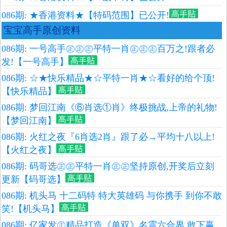
086期: ★香港资料★【特码范围】已公开!
宝宝高手原创资料
086期: 一号高手㊣㊣㊣平特一肖㊣㊣㊣百万之!跟者必
发!【一号高手】
086期: ☆★快乐精品★☆平特一肖★☆看好的给个顶!
【快乐精品】
086期: 梦回江南《⑥肖选①肖》终极挑战,上帝的礼物!
【梦回江南】
086期: 火红之夜『6肖选2肖』跟了必→平均十八以上!
【火红之夜】
086期: 码哥选㊣㊣平特一肖㊣㊣坚持原创,开奖后立刻
更新【码哥选】
086期: 机头马 十二码特 特大英雄码 与你携手 到你不敢
笑!【机头马】
086期: 亿家发㊣精品打造《单双》名震六合界,敢下赢