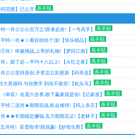
特码范围】已公开!
㊣平特一肖㊣㊣㊣百万之!跟者必发!【一号高手】
★☆平特一肖★☆看好的给个顶!【快乐精品】
肖选①肖》终极挑战,上帝的礼物!【梦回江南】
肖选2肖』跟了必→平均十八以上! 【火红之夜】
特一肖㊣㊣坚持原创,开奖后立刻更新【码哥选】
特 特大英雄码 与你携手 到你不敢笑!【机头马】
打造《单双》名震六合界,敢下赢家就是你!【亿家发】
独家平特二连肖★期期实战,机会难得!【码上杀庄】
特一肖★★长期稳定赚钱,实力期期见证!【老林子】
品〖五肖特〗富贵险求!跟就赢!【妙笔生辉】