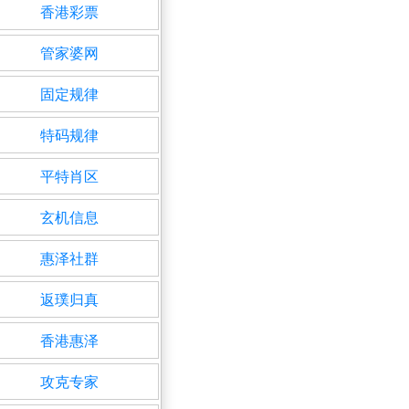
香港彩票
管家婆网
固定规律
特码规律
平特肖区
玄机信息
惠泽社群
返璞归真
香港惠泽
攻克专家