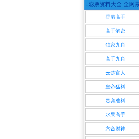
↓彩票资料大全 全网最
香港高手
高手解密
独家九肖
高手九肖
云楚官人
皇帝猛料
贵宾准料
水果高手
六合财神