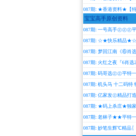
087期: ★香港资料★【
宝宝高手原创资料
087期: 一号高手㊣㊣
087期: ☆★快乐精品
087期: 梦回江南《⑥
087期: 火红之夜『6
087期: 码哥选㊣㊣平
087期: 机头马 十二码
087期: 亿家发㊣精品
087期: ★码上杀庄★
087期: 老林子★★平
087期: 妙笔生辉℃精