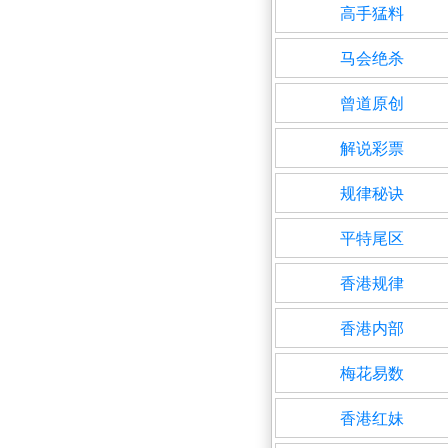
高手猛料
马会绝杀
曾道原创
解说彩票
规律秘诀
平特尾区
香港规律
香港内部
梅花易数
香港红妹