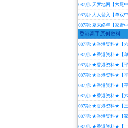
087期: 天罗地网【六
087期: 大人登入【单
087期: 夏末终年【家
香港高手原创资料
087期: ★香港资料★【
087期: ★香港资料★【
087期: ★香港资料★【
087期: ★香港资料★【
087期: ★香港资料★【
087期: ★香港资料★【
087期: ★香港资料★【
087期: ★香港资料★【
087期: ★香港资料★【