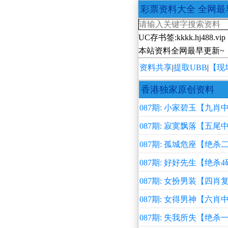
彩票资料大全 全网最
UC存书签:kkkk.hj488.vip
本站资料全网最早更新~
资料共享
|
提取UBB
|
【现
香港独家原创资料
087期: 小家碧玉【九
087期: 寂寞飘落【五
087期: 孤城危座【绝
087期: 好好先生【绝杀
087期: 女扮男装【四
087期: 女得男神【六
087期: 失我所失【绝