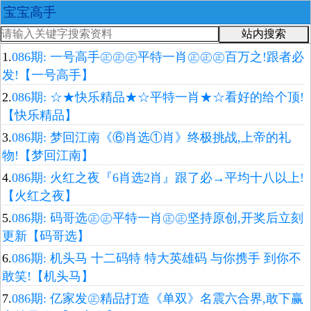
宝宝高手
站内搜索
1.
086期: 一号高手㊣㊣㊣平特一肖㊣㊣㊣百万之!跟者必
发!【一号高手】
2.
086期: ☆★快乐精品★☆平特一肖★☆看好的给个顶!
【快乐精品】
3.
086期: 梦回江南《⑥肖选①肖》终极挑战,上帝的礼
物!【梦回江南】
4.
086期: 火红之夜『6肖选2肖』跟了必→平均十八以上!
【火红之夜】
5.
086期: 码哥选㊣㊣平特一肖㊣㊣坚持原创,开奖后立刻
更新【码哥选】
6.
086期: 机头马 十二码特 特大英雄码 与你携手 到你不
敢笑!【机头马】
7.
086期: 亿家发㊣精品打造《单双》名震六合界,敢下赢